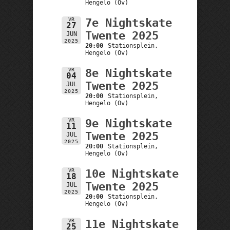
Hengelo (Ov)
VR
7e Nightskate
27
Twente 2025
JUN
2025
20:00
Stationsplein,
Hengelo (Ov)
VR
8e Nightskate
04
Twente 2025
JUL
2025
20:00
Stationsplein,
Hengelo (Ov)
VR
9e Nightskate
11
Twente 2025
JUL
2025
20:00
Stationsplein,
Hengelo (Ov)
VR
10e Nightskate
18
Twente 2025
JUL
2025
20:00
Stationsplein,
Hengelo (Ov)
VR
11e Nightskate
25