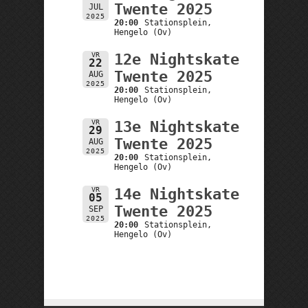
Twente 2025
JUL
2025
20:00
Stationsplein,
Hengelo (Ov)
VR
12e Nightskate
22
Twente 2025
AUG
2025
20:00
Stationsplein,
Hengelo (Ov)
VR
13e Nightskate
29
Twente 2025
AUG
2025
20:00
Stationsplein,
Hengelo (Ov)
VR
14e Nightskate
05
Twente 2025
SEP
2025
20:00
Stationsplein,
Hengelo (Ov)