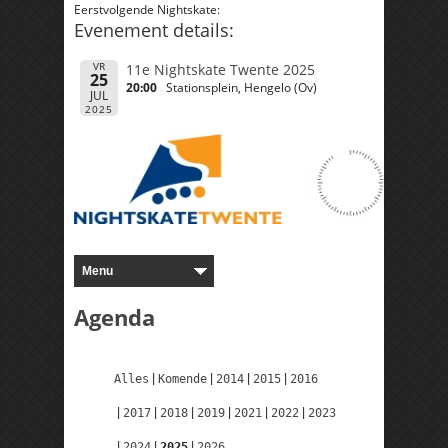
Eerstvolgende Nightskate:
Evenement details:
VR
11e Nightskate Twente 2025
25
20:00
Stationsplein, Hengelo (Ov)
JUL
2025
Agenda
Alles
Komende
2014
2015
2016
2017
2018
2019
2021
2022
2023
2024
2025
2026