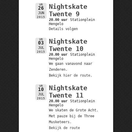
VR
Nightskate
26
Twente 9
JUN
2015
20.00 uur
Stationplein
Hengelo
Details volgen
VR
Nightskate
03
Twente 10
JUL
2015
20.00 uur
Stationplein
Hengelo
We gaan vanavond naar
Zenderen.
Bekijk
hier de route
.
VR
Nightskate
10
Twente 11
JUL
2015
20.00 uur
Stationplein
Hengelo
We skaten de Grote Acht.
Met pauze bij de Three
Musketeers.
Bekijk de route