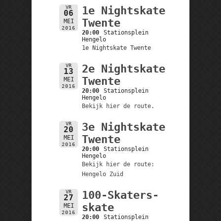
VR
1e Nightskate
06
Twente
MEI
2016
20:00
Stationsplein
Hengelo
1e Nightskate Twente
VR
2e Nightskate
13
Twente
MEI
2016
20:00
Stationsplein
Hengelo
Bekijk hier de route.
VR
3e Nightskate
20
Twente
MEI
2016
20:00
Stationsplein
Hengelo
Bekijk hier de route:
Hengelo Zuid
VR
100-Skaters-
27
skate
MEI
2016
20:00
Stationsplein