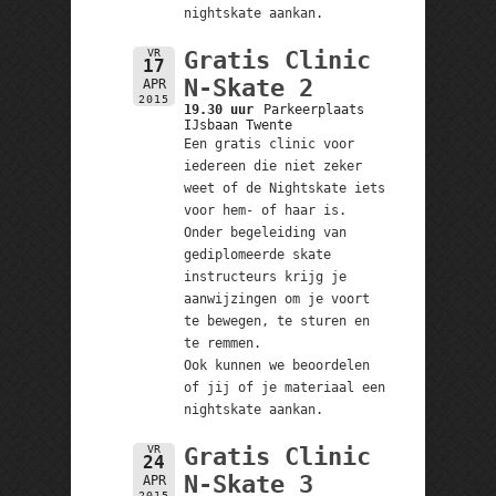
nightskate aankan.
VR
Gratis Clinic
17
N-Skate 2
APR
2015
19.30 uur
Parkeerplaats
IJsbaan Twente
Een gratis clinic voor
iedereen die niet zeker
weet of de Nightskate iets
voor hem- of haar is.
Onder begeleiding van
gediplomeerde skate
instructeurs krijg je
aanwijzingen om je voort
te bewegen, te sturen en
te remmen.
Ook kunnen we beoordelen
of jij of je materiaal een
nightskate aankan.
VR
Gratis Clinic
24
N-Skate 3
APR
2015