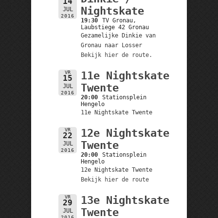
14
Nightskate
JUL
2016
19:30
TV Gronau,
Laubstiege 42 Gronau
Gezamelijke Dinkie van
Gronau naar Losser
Bekijk hier de route.
VR
11e Nightskate
15
Twente
JUL
2016
20:00
Stationsplein
Hengelo
11e Nightskate Twente
VR
12e Nightskate
22
Twente
JUL
2016
20:00
Stationsplein
Hengelo
12e Nightskate Twente
Bekijk hier de route
VR
13e Nightskate
29
Twente
JUL
2016