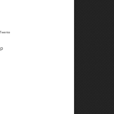
 Twente
pp