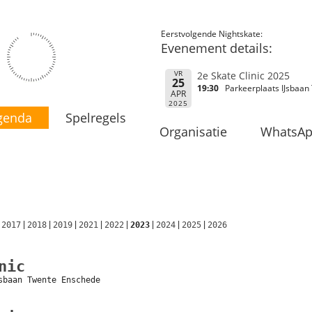
Eerstvolgende Nightskate:
Evenement details:
VR
2e Skate Clinic 2025
25
19:30
Parkeerplaats IJsbaan
APR
2025
genda
Spelregels
Organisatie
WhatsA
2017
2018
2019
2021
2022
2023
2024
2025
2026
nic
sbaan Twente Enschede