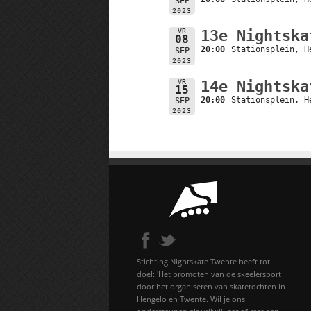
SEP
2023
VR
13e Nightska
08
20:00
Stationsplein, H
SEP
2023
VR
14e Nightska
15
20:00
Stationsplein, H
SEP
2023
Stichting Nightskate Twente heeft tot
doel: 'Het promoten van de skeelersport
door het organiseren van skatetochten in
Hengelo en Twente. Wil je ons