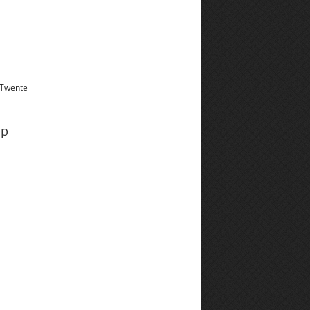
 Twente
pp