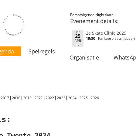
Eerstvolgende Nightskate:
Evenement details:
VR
2e Skate Clinic 2025
25
19:30
Parkeerplaats IJsbaan
APR
2025
genda
Spelregels
Organisatie
WhatsA
2017
2018
2019
2021
2022
2023
2024
2025
2026
ls:
e Twente 2024