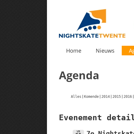
Home
Nieuws
A
Agenda
Alles
Komende
2014
2015
2016
Evenement detai
VR
7e Nightskat