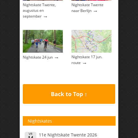
Nightskate Twente,
Nightskate Twente
→
augustus en
naar Berlijn
→
september
→
Nightskate 17 jun.
Nightskate 24 jun
→
route
Back to Top ↑
Nightskates
VR
11e Nightskate Twente 2026
14