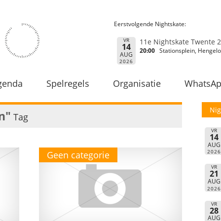
Eerstvolgende Nightskate:
VR
11e Nightskate Twente 
14
20:00
Stationsplein, Hengelo
AUG
2026
genda
Spelregels
Organisatie
WhatsA
Nig
n"
Tag
VR
14
AUG
202
Geen categorie
VR
21
AUG
202
VR
28
AUG