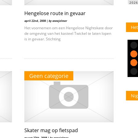
202
Hengelose route in gevaar
april 22nd, 2008 |
by annejelmer
Het
Het voornemen om een Hengelose Nightskate door
de omgeving van het kasteel Twickel te laten lopen
is in gevaar. Stichting
Geen categorie
Nig
Skater mag op fietspad
maart 27th, 2008 |
by annejelmer