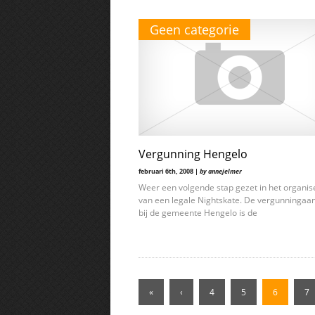
Geen categorie
Vergunning Hengelo
februari 6th, 2008 |
by annejelmer
Weer een volgende stap gezet in het organis
van een legale Nightskate. De vergunningaa
bij de gemeente Hengelo is de
«
‹
4
5
6
7