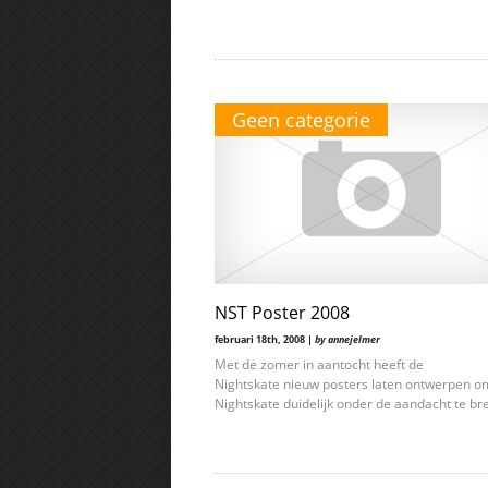
Geen categorie
NST Poster 2008
februari 18th, 2008 |
by annejelmer
Met de zomer in aantocht heeft de
Nightskate nieuw posters laten ontwerpen o
Nightskate duidelijk onder de aandacht te br