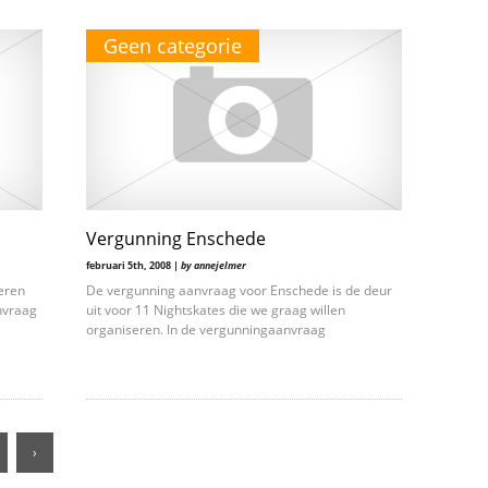
Geen categorie
Vergunning Enschede
februari 5th, 2008 |
by annejelmer
eren
De vergunning aanvraag voor Enschede is de deur
nvraag
uit voor 11 Nightskates die we graag willen
organiseren. In de vergunningaanvraag
›