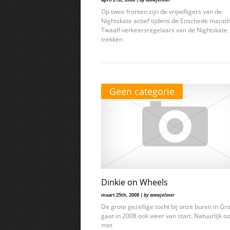
Op twee fronten zijn de vrijwilligers van de
Nightskate actief tijdens de Enschede marat
Twaalf verkeersregelaars van de Nightskate
trekken
Geen categorie
Dinkie on Wheels
maart 25th, 2008 |
by annejelmer
De grote gezellige tocht bij onze buren in Gr
gaat in 2008 ook weer van start. Natuurlijk o
met