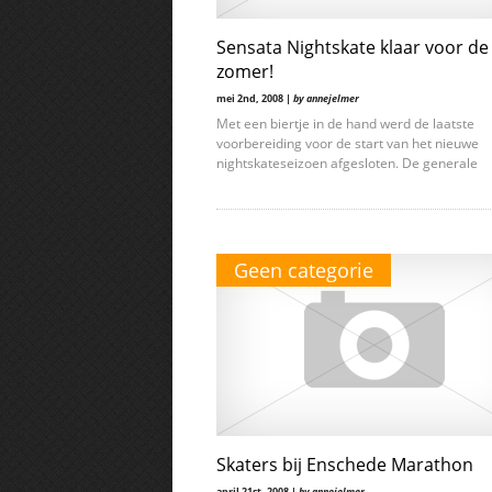
Sensata Nightskate klaar voor de
zomer!
mei 2nd, 2008 |
by annejelmer
Met een biertje in de hand werd de laatste
voorbereiding voor de start van het nieuwe
nightskateseizoen afgesloten. De generale
Geen categorie
Skaters bij Enschede Marathon
april 21st, 2008 |
by annejelmer