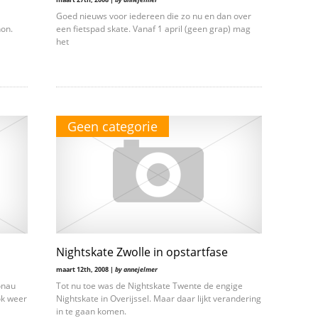
Goed nieuws voor iedereen die zo nu en dan over
hon.
een fietspad skate. Vanaf 1 april (geen grap) mag
het
Geen categorie
Nightskate Zwolle in opstartfase
maart 12th, 2008 |
by annejelmer
onau
Tot nu toe was de Nightskate Twente de engige
ok weer
Nightskate in Overijssel. Maar daar lijkt verandering
in te gaan komen.