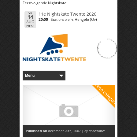
Eerstvolgende Nightskate:
VR
11e Nightskate Twente 2026
14
20:00
Stationsplein, Hengelo (Ov)
AUG
2026
Geen categorie
Published on
december 20th, 2007 |
by annejelmer