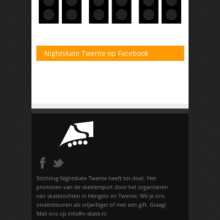
Nightskate Twente op Facebook
Stichting Nightskate Twente heeft tot doel: 'Het
promoten van de skeelersport door het organiseren
van skatetochten in Hengelo en Twente. Wil je ons
ondersteunen als vrijwilliger of met een gift. Graag!
Mail ons op info#n-skate.nl